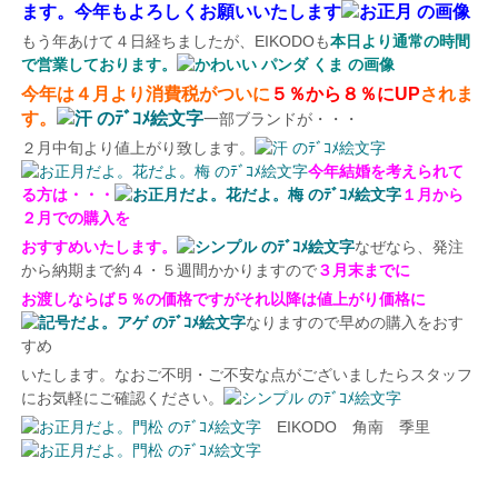
ます。今年もよろしくお願いいたします
もう年あけて４日経ちましたが、EIKODOも
本日より通常の時間
で営業しております。
今年は４月より消費税がついに
５％から８％にUP
され
ま
す。
一部ブランドが・・・
２月中旬より値上がり致します。
今年結婚を考えられて
る方は・・・
１月から
２月での購入を
おすすめいたします。
なぜなら、発注
から納期まで約４・５週間かかりますので
３月末までに
お渡しならば５％の価格ですがそれ以降は値上がり価格
に
なりますので早めの購入をおす
すめ
いたします。なおご不明・ご不安な点がございましたらスタッフ
にお気軽にご確認ください。
EIKODO 角南 季里