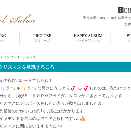
08
受付時間/10時～19時
時間外対
定休
ING
PROPOSE
HAPPY ALBUM
B
ング
プロポーズ
ハッピーアルバム
ブ
»
インフォメーション
»
クリスマスを意識するころ
紀の祝賀パレードでしたね！
ラ
キ
ラ
な輝きにうっとり
したのは、私だけでは
日から、我がＥＩＫＯＤＯブライダルサロンがにぎわっております。
リスマスにプロポーズをしたい方々が動き出しましたよ。
約指輪のお作りには約1ヶ月以上はかかります。
イヤモンドを選ぶのは男性のお役目です
リスマスに間に合いますように