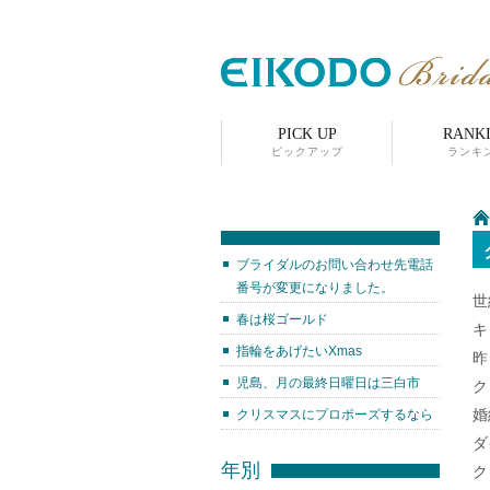
PICK UP
RANK
ピックアップ
ランキ
ブライダルのお問い合わせ先電話
番号が変更になりました。
世
春は桜ゴールド
キ
指輪をあげたいXmas
昨
児島、月の最終日曜日は三白市
ク
婚
クリスマスにプロポーズするなら
ダ
年別
ク