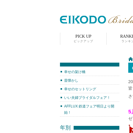
PICK UP
RANK
ピックアップ
ランキ
幸せの架け橋
昔懐かし
20
皆
幸せのセットリング
さ
いい夫婦ブライダルフェア！
AFFLUX 鉄道フェア明日より開
5
始！
ゼ
年別