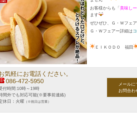
お客様からも「
美味しー
ます
ぜひぜひ、Ｇ・Ｗフェア
Ｇ・Ｗフェアー詳細は
コ
ＥＩＫＯＤＯ 福田
お気軽にお電話ください。
086-472-5950
メールに
受付時間:10時～19時
お問合わ
時間外でも対応可能(※要事前連絡)
定休日：火曜
（※祝日は営業）