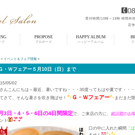
08
受付時間/10時～19時
時間外対
定休
ING
PROPOSE
HAPPY ALBUM
B
ング
プロポーズ
ハッピーアルバム
ブ
»
イベント＆フェア情報
»
Ｇ・Ｗフェアー５月10日（日）まで
15/05/02
さんこんにちは～最近、暑いですね・・・30度ってもはや夏です・・・
Ｇ・Ｗフェアー
てさて、そんな暑さを吹き飛ばせ！
まだまだ
月3日・4・5・6日の4日間限定
で、ご来店の方に、
超話題のお
ント
口の中に入れた瞬間「
ほ
ません