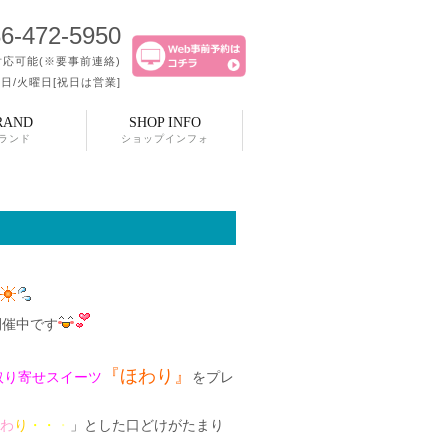
6-472-5950
応可能(※要事前連絡)
日/火曜日[祝日は営業]
RAND
SHOP INFO
ランド
ショップインフォ
開催中です
『ほわり』
取り寄せスイーツ
をプレ
わ
り
・・
・
」とした口どけがたまり