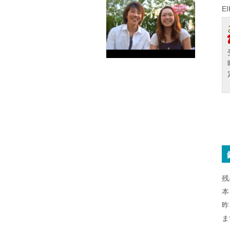
E
残
本
昨
ま