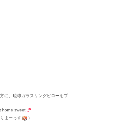
方に、琉球ガラスリングピローをプ
t home sweet
りまーっす
）