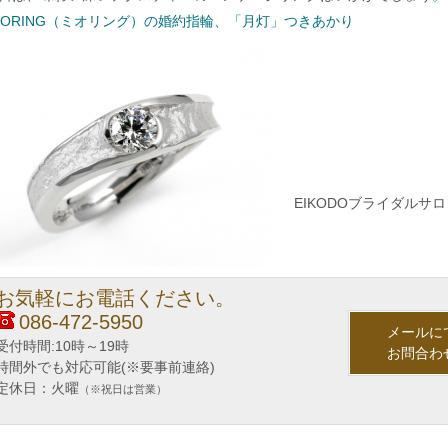
IORING（ミオリング）の婚約指輪、「月灯」つきあかり
EIKODOブライダルサ
お気軽にお電話ください。
086-472-5950
メールに
受付時間:10時～19時
お問合わ
時間外でも対応可能(※要事前連絡)
定休日：火曜
（※祝日は営業）