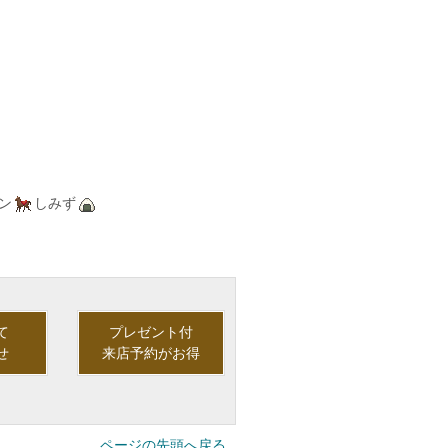
ロン
しみず
て
プレゼント付
せ
来店予約がお得
ページの先頭へ戻る