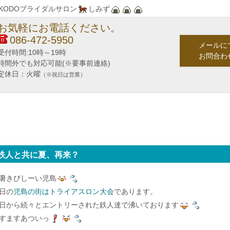
IKODOブライダルサロン
しみず
お気軽にお電話ください。
086-472-5950
メールに
受付時間:10時～19時
お問合わ
時間外でも対応可能(※要事前連絡)
定休日：火曜
（※祝日は営業）
鉄人と共に夏、再来？
暑きびしーい児島
日の
児島の街はトライアスロン大会
であります。
日から続々とエントリーされた鉄人達で沸いております
すますあついっ