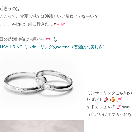
近思うのは
ここって、常夏加減では沖縄といい勝負じゃなーい？」
。。。本物の沖縄に行きたし
）
日の結婚指輪は沖縄から
INSAH RING ミンサーリングのserene
（普遍的な美しさ）
ミンサーリングご成約の
レゼント
ヤドカリさんの
swee
（色合いはオマカセにな