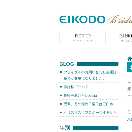
PICK UP
RANK
ピックアップ
ランキ
BLOG
ブライダルのお問い合わせ先電話
番号が変更になりました。
こ
春は桜ゴールド
来
指輪をあげたいXmas
ご
児島、月の最終日曜日は三白市
こ
クリスマスにプロポーズするなら
A
年別